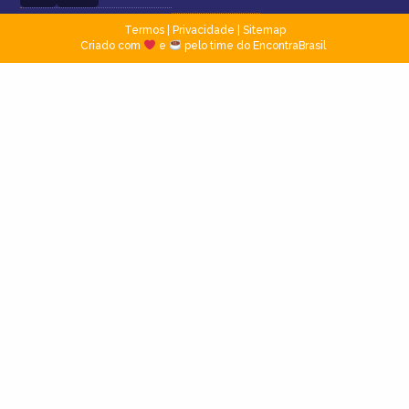
Termos
|
Privacidade
|
Sitemap
Criado com
e
pelo time do EncontraBrasil