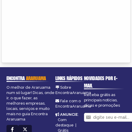
ENCONTRA
ARARUAMA
LINKS RÁPIDOS
NOVIDADES POR E-
MAIL
O melhor de Araruama
Sobre
num só lugar! Dicas, onde
EncontraAraruama
Receba grátis as
ir, o que fazer, as
principais notícias,
Fale com o
melhores empresas,
dicas e promoções
EncontraAraruama
locais, serviços e muito
mais no guia Encontra
ANUNCIE
:
Araruama
Com
destaque
|
Grátis