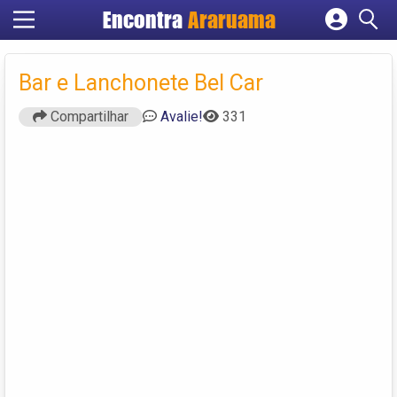
Encontra
Araruama
Cadastrar empresa
Fazer login
Bar e Lanchonete Bel Car
Criar conta
Compartilhar
Avalie!
331