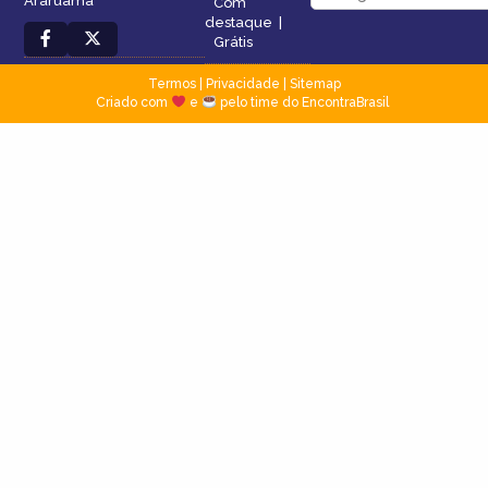
Araruama
Com
destaque
|
Grátis
Termos
|
Privacidade
|
Sitemap
Criado com
e
pelo time do EncontraBrasil