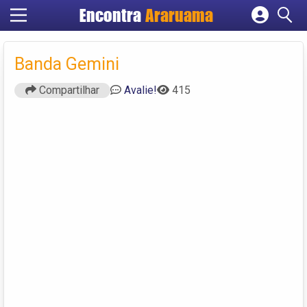
Encontra
Araruama
Cadastrar empresa
Fazer login
Banda Gemini
Criar conta
Compartilhar
Avalie!
415