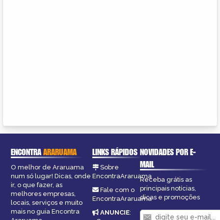
ENCONTRA
ARARUAMA
LINKS RÁPIDOS
NOVIDADES POR E-
MAIL
O melhor de Araruama
Sobre
num só lugar! Dicas, onde
EncontraAraruama
Receba grátis as
ir, o que fazer, as
principais notícias,
Fale com o
melhores empresas,
dicas e promoções
EncontraAraruama
locais, serviços e muito
mais no guia Encontra
ANUNCIE
: