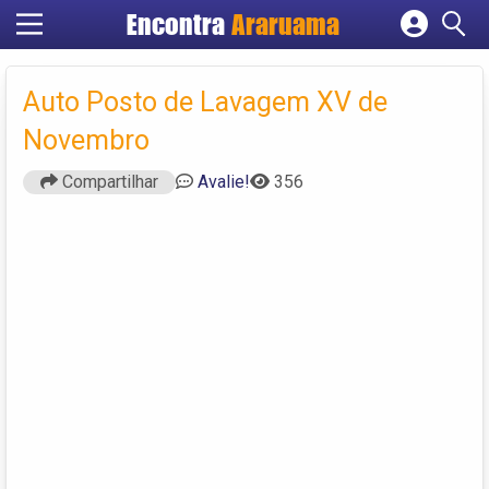
Encontra
Araruama
Cadastrar empresa
Fazer login
Auto Posto de Lavagem XV de
Criar conta
Novembro
Compartilhar
Avalie!
356