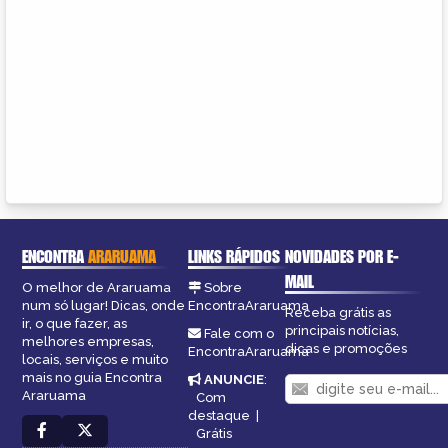
ENCONTRA
ARARUAMA
LINKS RÁPIDOS
NOVIDADES POR E-
MAIL
O melhor de Araruama
Sobre
num só lugar! Dicas, onde
EncontraAraruama
Receba grátis as
ir, o que fazer, as
principais notícias,
Fale com o
melhores empresas,
dicas e promoções
EncontraAraruama
locais, serviços e muito
mais no guia Encontra
ANUNCIE
:
Araruama
Com
destaque
|
Grátis