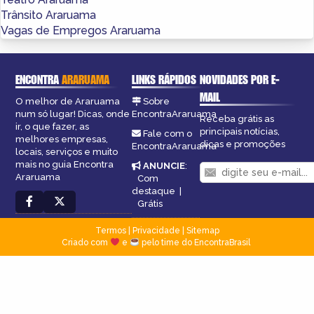
Trânsito Araruama
Vagas de Empregos Araruama
ENCONTRA
ARARUAMA
LINKS RÁPIDOS
NOVIDADES POR E-
MAIL
O melhor de Araruama
Sobre
num só lugar! Dicas, onde
EncontraAraruama
Receba grátis as
ir, o que fazer, as
principais notícias,
Fale com o
melhores empresas,
dicas e promoções
EncontraAraruama
locais, serviços e muito
mais no guia Encontra
ANUNCIE
:
Araruama
Com
destaque
|
Grátis
Termos
|
Privacidade
|
Sitemap
Criado com
e
pelo time do EncontraBrasil