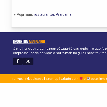
» Veja mais
restaurantes Araruama
ENCONTRA
ARARUAMA
O melhor de Araruama num só lugar! Dicas, onde ir, o que faz
empresas, locais, serviços e muito mais no guia Encontra Ara
Termos
|
Privacidade
|
Sitemap
Criado com
e
pelo time 