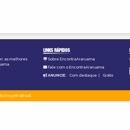
LINKS RÁPIDOS
er, as melhores
Sobre EncontraAraruama
ruama
Fale com o EncontraAraruama
ANUNCIE
:
Com destaque
|
Grátis
do EncontraBrasil