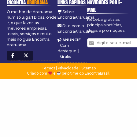
ENCONTRA
ARARUAMA
LINKS RÁPIDOS
NOVIDADES POR E-
MAIL
O melhor de Araruama
Sobre
num só lugar! Dicas, onde
EncontraAraruama
Receba grátis as
ir, o que fazer, as
principais notícias,
Fale com o
melhores empresas,
dicas e promoções
EncontraAraruama
locais, serviços e muito
mais no guia Encontra
ANUNCIE
:
Araruama
Com
destaque
|
Grátis
Termos
|
Privacidade
|
Sitemap
Criado com
e
pelo time do EncontraBrasil