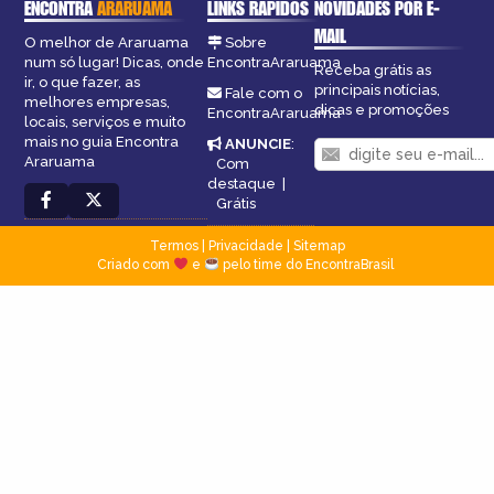
ENCONTRA
ARARUAMA
LINKS RÁPIDOS
NOVIDADES POR E-
MAIL
O melhor de Araruama
Sobre
num só lugar! Dicas, onde
EncontraAraruama
Receba grátis as
ir, o que fazer, as
principais notícias,
Fale com o
melhores empresas,
dicas e promoções
EncontraAraruama
locais, serviços e muito
mais no guia Encontra
ANUNCIE
:
Araruama
Com
destaque
|
Grátis
Termos
|
Privacidade
|
Sitemap
Criado com
e
pelo time do EncontraBrasil