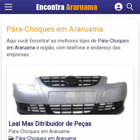
Encontra
Araruama
Cadastrar empresa
Fazer login
Pára-Choques em Araruama
Criar conta
Aqui você Encontra! as melhores lojas de
Pára-Choques
em Araruama
e região, com telefone e endereço das
empresas.
Leal Max Ditribuidor de Peças
Pára-Choques em Araruama.
Pára-Choques em Araruama