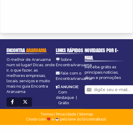
ENCONTRA
ARARUAMA
LINKS RÁPIDOS
NOVIDADES POR E-
MAIL
O melhor de Araruama
Sobre
num só lugar! Dicas, onde
EncontraAraruama
Receba grátis as
ir, o que fazer, as
principais notícias,
Fale com o
melhores empresas,
dicas e promoções
EncontraAraruama
locais, serviços e muito
mais no guia Encontra
ANUNCIE
:
Araruama
Com
destaque
|
Grátis
Termos
|
Privacidade
|
Sitemap
Criado com
e
pelo time do EncontraBrasil