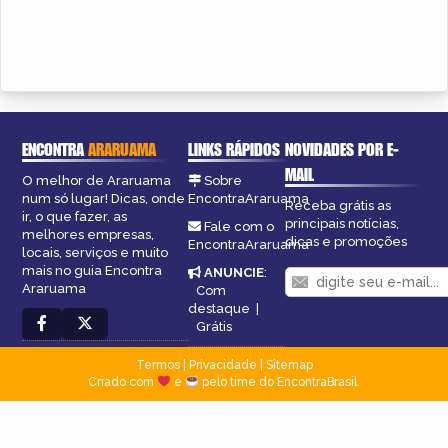
ENCONTRA
ARARUAMA
LINKS RÁPIDOS
NOVIDADES POR E-
MAIL
O melhor de Araruama
Sobre
num só lugar! Dicas, onde
EncontraAraruama
Receba grátis as
ir, o que fazer, as
principais notícias,
Fale com o
melhores empresas,
dicas e promoções
EncontraAraruama
locais, serviços e muito
mais no guia Encontra
ANUNCIE
:
Araruama
Com
destaque
|
Grátis
Termos
|
Privacidade
|
Sitemap
Criado com
e
pelo time do EncontraBrasil