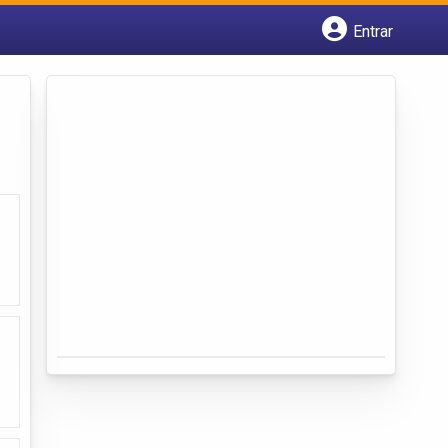
Entrar
Cadastrar empresa
Fazer login
Criar conta