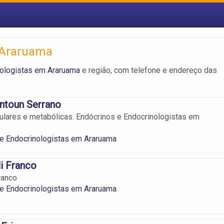
 Araruama
nologistas em Araruama
e região, com telefone e endereço das
ntoun Serrano
lares e metabólicas. Endócrinos e Endocrinologistas em
e Endocrinologistas em Araruama
i Franco
ranco
e Endocrinologistas em Araruama