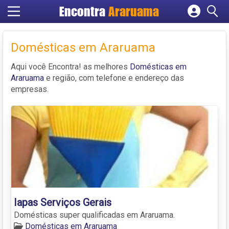
Encontra
Araruama
Cadastrar empresa
Fazer login
Domésticas em Araruama
Criar conta
Aqui você Encontra! as melhores
Domésticas em
Araruama
e região, com telefone e endereço das
empresas.
Iapas Serviços Gerais
Domésticas super qualificadas em Araruama.
Domésticas em Araruama