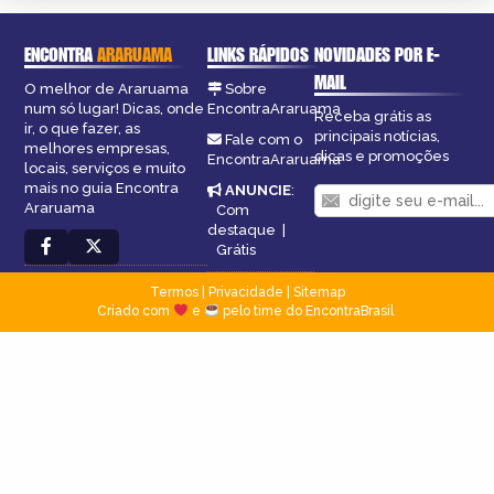
ENCONTRA
ARARUAMA
LINKS RÁPIDOS
NOVIDADES POR E-
MAIL
O melhor de Araruama
Sobre
num só lugar! Dicas, onde
EncontraAraruama
Receba grátis as
ir, o que fazer, as
principais notícias,
Fale com o
melhores empresas,
dicas e promoções
EncontraAraruama
locais, serviços e muito
mais no guia Encontra
ANUNCIE
:
Araruama
Com
destaque
|
Grátis
Termos
|
Privacidade
|
Sitemap
Criado com
e
pelo time do EncontraBrasil