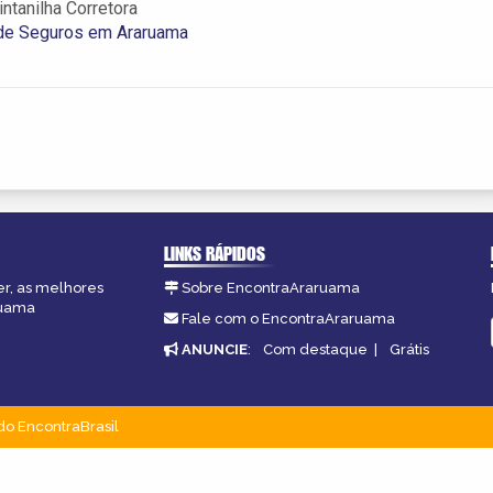
ntanilha Corretora
 de Seguros em Araruama
LINKS RÁPIDOS
er, as melhores
Sobre EncontraAraruama
ruama
Fale com o EncontraAraruama
ANUNCIE
:
Com destaque
|
Grátis
do EncontraBrasil