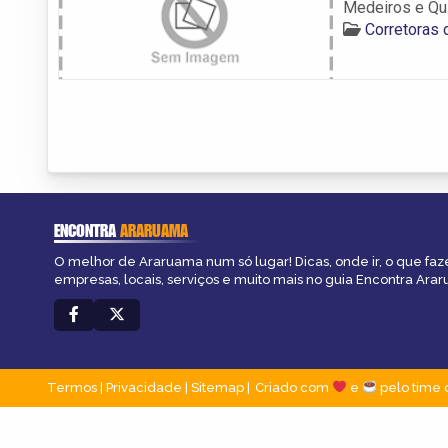
Medeiros e Qui
Corretoras
ENCONTRA
ARARUAMA
O melhor de Araruama num só lugar! Dicas, onde ir, o que faz
empresas, locais, serviços e muito mais no guia Encontra Ara
Termos
|
Privacidade
|
Sitemap
Criado com
e
pelo time 