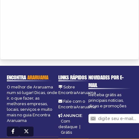
ENCONTRA
ARARUAMA
LINKS RÁPIDOS
NOVIDADES POR E-
MAIL
O melhor de Araruama
Sobre
num só lugar! Dicas, onde
EncontraAraruama
Receba grátis as
ir, o que fazer, as
principais notícias,
Fale com o
melhores empresas,
dicas e promoções
EncontraAraruama
locais, serviços e muito
mais no guia Encontra
ANUNCIE
:
Araruama
Com
destaque
|
Grátis