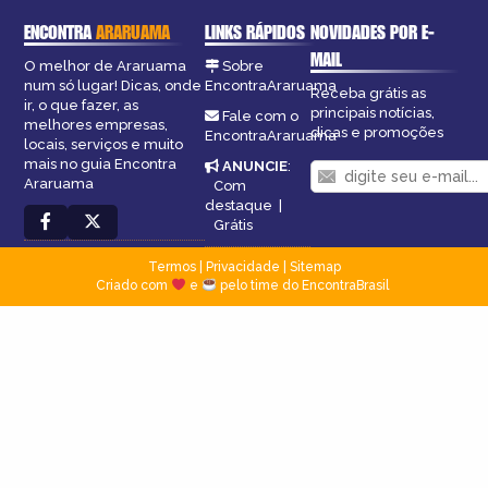
ENCONTRA
ARARUAMA
LINKS RÁPIDOS
NOVIDADES POR E-
MAIL
O melhor de Araruama
Sobre
num só lugar! Dicas, onde
EncontraAraruama
Receba grátis as
ir, o que fazer, as
principais notícias,
Fale com o
melhores empresas,
dicas e promoções
EncontraAraruama
locais, serviços e muito
mais no guia Encontra
ANUNCIE
:
Araruama
Com
destaque
|
Grátis
Termos
|
Privacidade
|
Sitemap
Criado com
e
pelo time do EncontraBrasil