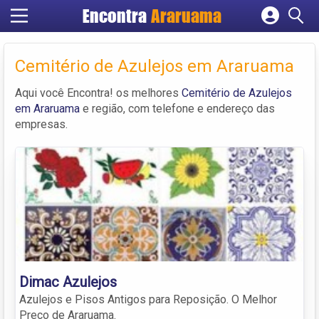
Encontra
Araruama
Cadastrar empresa
Fazer login
Cemitério de Azulejos em Araruama
Criar conta
Aqui você Encontra! os melhores
Cemitério de Azulejos
em Araruama
e região, com telefone e endereço das
empresas.
Dimac Azulejos
Azulejos e Pisos Antigos para Reposição. O Melhor
Preço de Araruama.