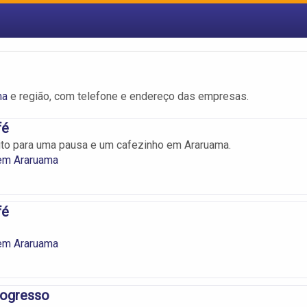
ma
e região, com telefone e endereço das empresas.
fé
eito para uma pausa e um cafezinho em Araruama.
 em Araruama
fé
 em Araruama
ogresso