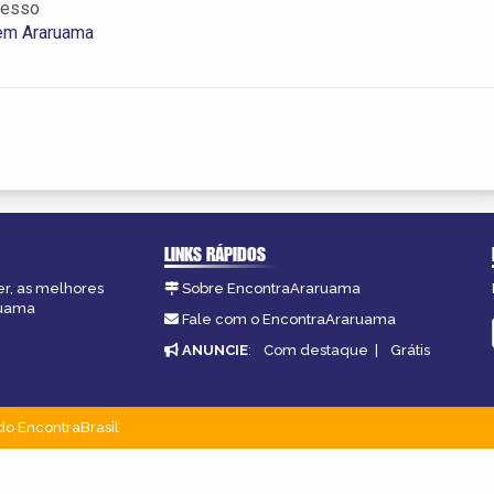
resso
 em Araruama
LINKS RÁPIDOS
er, as melhores
Sobre EncontraAraruama
ruama
Fale com o EncontraAraruama
ANUNCIE
:
Com destaque
|
Grátis
do EncontraBrasil