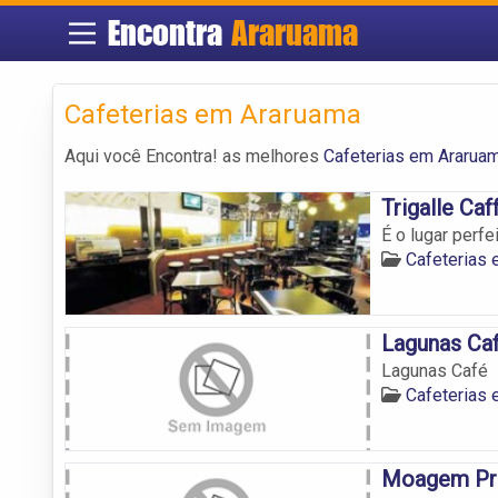
Encontra
Araruama
Cafeterias em Araruama
Aqui você Encontra! as melhores
Cafeterias em Ararua
Trigalle Caf
É o lugar perf
Cafeterias
Lagunas Ca
Lagunas Café
Cafeterias
Moagem Pr