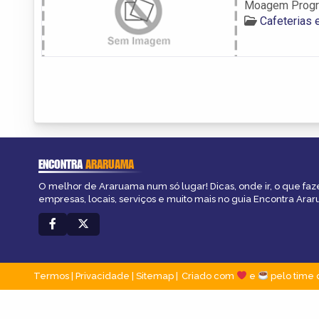
Moagem Prog
Cafeterias
ENCONTRA
ARARUAMA
O melhor de Araruama num só lugar! Dicas, onde ir, o que faz
empresas, locais, serviços e muito mais no guia Encontra Ara
Termos
|
Privacidade
|
Sitemap
Criado com
e
pelo time 