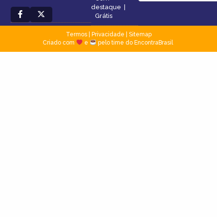
destaque
|
Grátis
Termos
|
Privacidade
|
Sitemap
Criado com
e
pelo time do EncontraBrasil