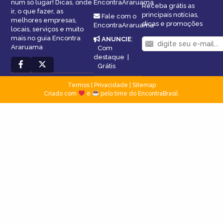
num só lugar! Dicas, onde
EncontraAraruama
Receba grátis as
ir, o que fazer, as
principais notícias,
Fale com o
melhores empresas,
dicas e promoções
EncontraAraruama
locais, serviços e muito
mais no guia Encontra
ANUNCIE
:
Araruama
Com
destaque
|
Grátis
Termos
|
Privacidade
|
Sitemap
Criado com
e
pelo time do EncontraBrasil