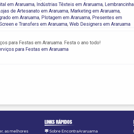
ital em Araruama
,
Indústrias Têxteis em Araruama
,
Lembrancinha
Lojas de Artesanato em Araruama
,
Marketing em Araruama
,
egrado em Araruama
,
Plotagem em Araruama
,
Presentes em
 Screen e Transfers em Araruama
,
Web Designers em Araruama
iços para Festas em Araruama. Festa o ano todo!
erviços para Festas em Araruama
LINKS RÁPIDOS
er, as melhores
Sobre EncontraAraruama