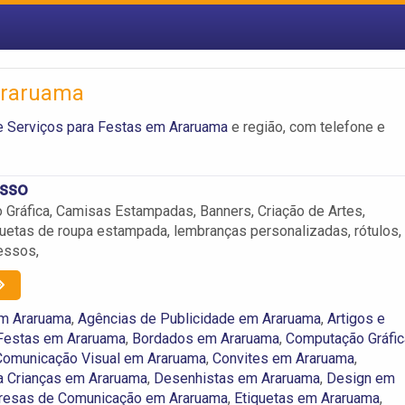
 Araruama
e Serviços para Festas em Araruama
e região, com telefone e
sso
Gráfica, Camisas Estampadas, Banners, Criação de Artes,
uetas de roupa estampada, lembranças personalizadas, rótulos,
essos,
m Araruama
,
Agências de Publicidade em Araruama
,
Artigos e
 Festas em Araruama
,
Bordados em Araruama
,
Computação Gráfic
Comunicação Visual em Araruama
,
Convites em Araruama
,
a Crianças em Araruama
,
Desenhistas em Araruama
,
Design em
esas de Comunicação em Araruama
,
Etiquetas em Araruama
,