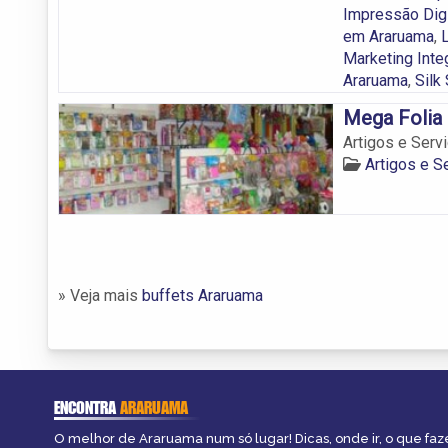
Impressão Dig
em Araruama
,
Marketing Int
Araruama
,
Silk
Mega Folia
Artigos e Serv
Artigos e S
» Veja mais
buffets Araruama
ENCONTRA
ARARUAMA
O melhor de Araruama num só lugar! Dicas, onde ir, o que faz