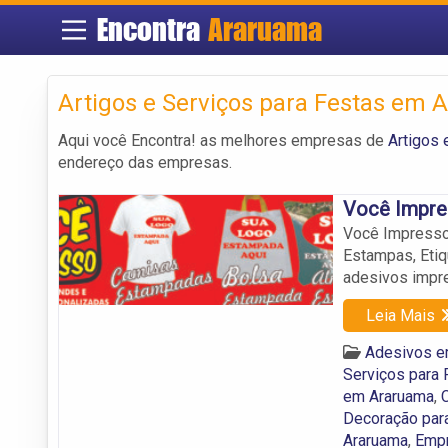
Encontra
Araruama
Artigos e Serviços para Festas em
Aqui você Encontra! as melhores empresas de
Artigos 
endereço das empresas.
Você Impre
Você Impresso 
Estampas, Etiq
adesivos impr
Leia Mais
Adesivos e
Serviços para
em Araruama
,
Decoração par
Araruama
,
Empr