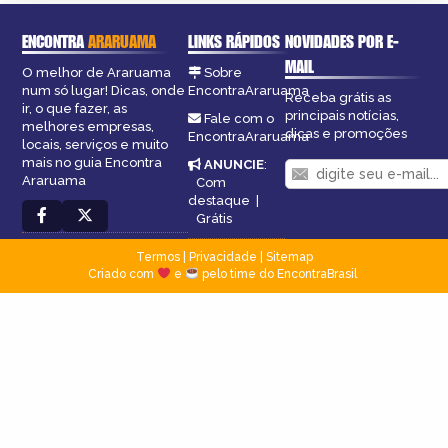
ENCONTRA
ARARUAMA
LINKS RÁPIDOS
NOVIDADES POR E-
MAIL
O melhor de Araruama
Sobre
num só lugar! Dicas, onde
EncontraAraruama
Receba grátis as
ir, o que fazer, as
principais notícias,
Fale com o
melhores empresas,
dicas e promoções
EncontraAraruama
locais, serviços e muito
mais no guia Encontra
ANUNCIE
:
Araruama
Com
destaque
|
Grátis
Termos
|
Privacidade
|
Sitemap
Criado com
e
pelo time do EncontraBrasil