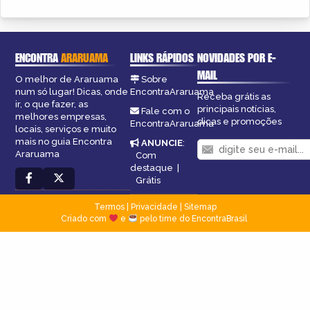
ENCONTRA
ARARUAMA
LINKS RÁPIDOS
NOVIDADES POR E-
MAIL
O melhor de Araruama
Sobre
num só lugar! Dicas, onde
EncontraAraruama
Receba grátis as
ir, o que fazer, as
principais notícias,
Fale com o
melhores empresas,
dicas e promoções
EncontraAraruama
locais, serviços e muito
mais no guia Encontra
ANUNCIE
:
Araruama
Com
destaque
|
Grátis
Termos
|
Privacidade
|
Sitemap
Criado com
e
pelo time do EncontraBrasil