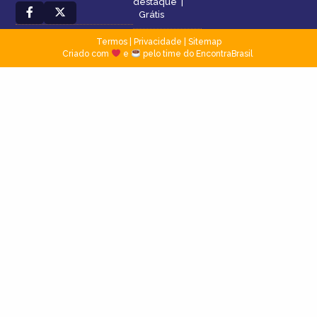
destaque
|
Grátis
Termos
|
Privacidade
|
Sitemap
Criado com
e
pelo time do EncontraBrasil