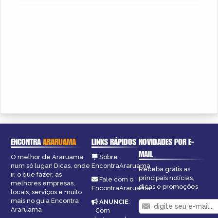
ENCONTRA
ARARUAMA
LINKS RÁPIDOS
NOVIDADES POR E-
MAIL
O melhor de Araruama
Sobre
num só lugar! Dicas, onde
EncontraAraruama
Receba grátis as
ir, o que fazer, as
principais notícias,
Fale com o
melhores empresas,
dicas e promoções
EncontraAraruama
locais, serviços e muito
mais no guia Encontra
ANUNCIE
:
Araruama
Com