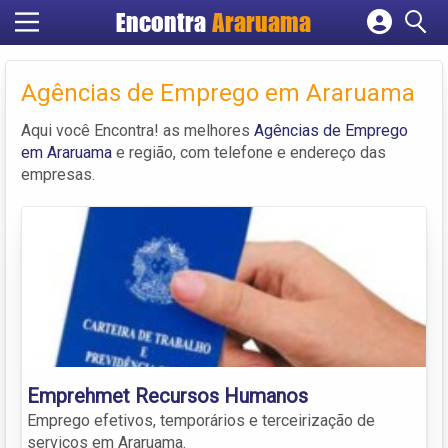
Encontra
Araruama
Cadastrar empresa
Fazer login
Agências de Emprego em Araruama
Criar conta
Aqui você Encontra! as melhores
Agências de Emprego
em Araruama
e região, com telefone e endereço das
empresas.
Emprehmet Recursos Humanos
Emprego efetivos, temporários e terceirização de
serviços em Araruama.