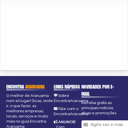
ENCONTRA
ARARUAMA
LINKS RÁPIDOS
NOVIDADES POR E-
MAIL
O melhor de Araruama
Sobre
num só lugar! Dicas, onde
EncontraAraruama
Receba grátis as
ir, o que fazer, as
principais notícias,
Fale com o
melhores empresas,
dicas e promoções
EncontraAraruama
locais, serviços e muito
mais no guia Encontra
ANUNCIE
:
Araruama
Com