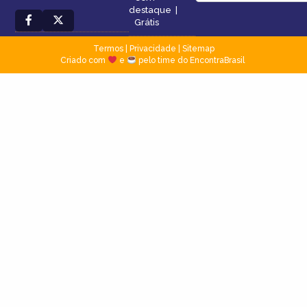
destaque
|
Grátis
Termos
|
Privacidade
|
Sitemap
Criado com
e
pelo time do EncontraBrasil