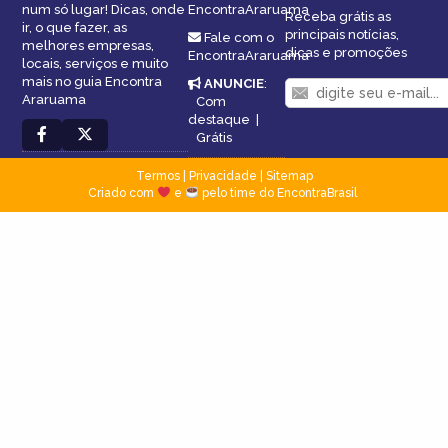
num só lugar! Dicas, onde
EncontraAraruama
Receba grátis as
ir, o que fazer, as
principais notícias,
Fale com o
melhores empresas,
dicas e promoções
EncontraAraruama
locais, serviços e muito
mais no guia Encontra
ANUNCIE
:
Araruama
Com
destaque
|
Grátis
Termos
|
Privacidade
|
Sitemap
Criado com
e
pelo time do EncontraBrasil