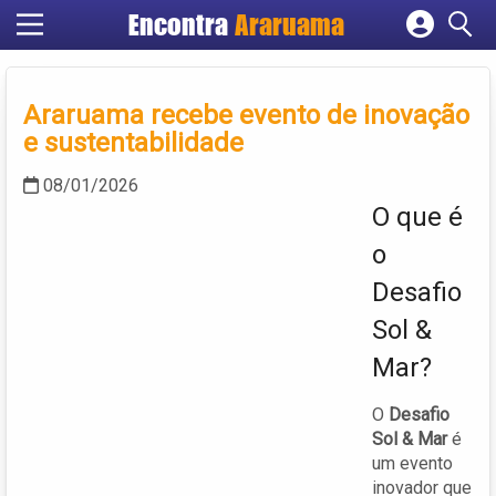
Encontra
Araruama
Cadastrar empresa
Fazer login
Araruama recebe evento de inovação
Criar conta
e sustentabilidade
08/01/2026
O que é
o
Desafio
Sol &
Mar?
O
Desafio
Sol & Mar
é
um evento
inovador que