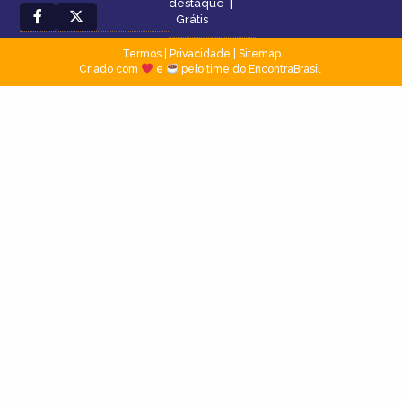
destaque
|
Grátis
Termos
|
Privacidade
|
Sitemap
Criado com
e
pelo time do EncontraBrasil