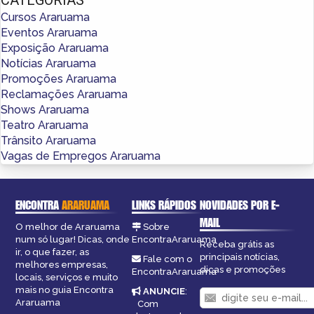
Cursos Araruama
Eventos Araruama
Exposição Araruama
Notícias Araruama
Promoções Araruama
Reclamações Araruama
Shows Araruama
Teatro Araruama
Trânsito Araruama
Vagas de Empregos Araruama
ENCONTRA
ARARUAMA
LINKS RÁPIDOS
NOVIDADES POR E-
MAIL
O melhor de Araruama
Sobre
num só lugar! Dicas, onde
EncontraAraruama
Receba grátis as
ir, o que fazer, as
principais notícias,
Fale com o
melhores empresas,
dicas e promoções
EncontraAraruama
locais, serviços e muito
mais no guia Encontra
ANUNCIE
:
Araruama
Com