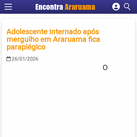
Encontra
Araruama
Cadastrar empresa
Fazer login
Adolescente internado após
Criar conta
mergulho em Araruama fica
paraplégico
26/01/2026
O