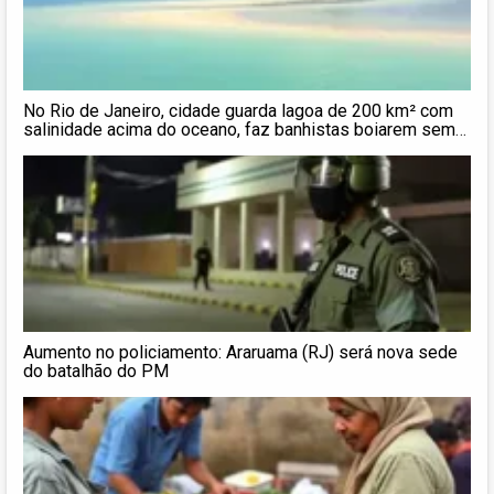
No Rio de Janeiro, cidade guarda lagoa de 200 km² com
salinidade acima do oceano, faz banhistas boiarem sem
esforço e revela por que Araruama virou destino de águas
mornas, praias calmas e paisagem única no Brasil
Aumento no policiamento: Araruama (RJ) será nova sede
do batalhão do PM