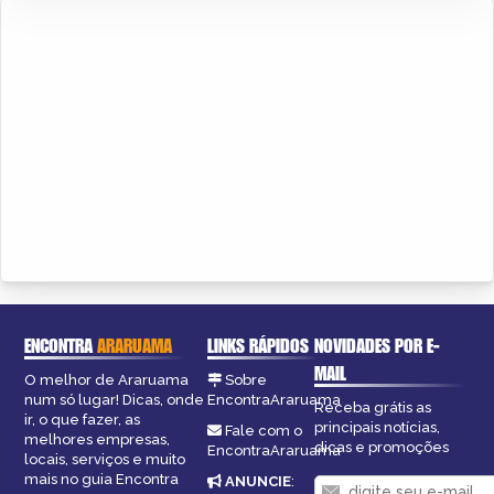
ENCONTRA
ARARUAMA
LINKS RÁPIDOS
NOVIDADES POR E-
MAIL
O melhor de Araruama
Sobre
num só lugar! Dicas, onde
EncontraAraruama
Receba grátis as
ir, o que fazer, as
principais notícias,
Fale com o
melhores empresas,
dicas e promoções
EncontraAraruama
locais, serviços e muito
mais no guia Encontra
ANUNCIE
: