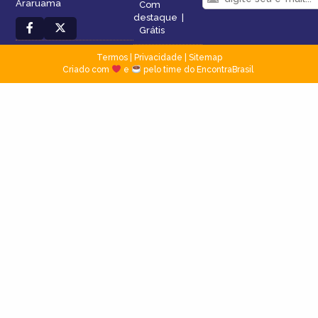
Araruama
Com
destaque
|
Grátis
Termos
|
Privacidade
|
Sitemap
Criado com
e
pelo time do EncontraBrasil