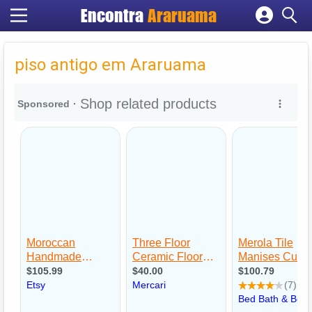
Encontra
Araruama
Cadastrar empresa
Fazer login
piso antigo em Araruama
Criar conta