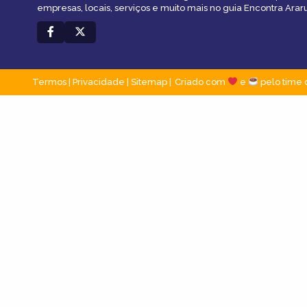
empresas, locais, serviços e muito mais no guia Encontra Ara
Termos
|
Privacidade
|
Sitemap
Criado com
e
pelo time 