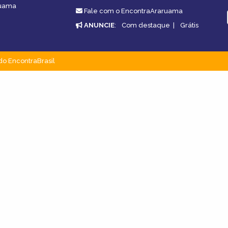
ruama
Fale com o EncontraAraruama
ANUNCIE
:
Com destaque
|
Grátis
do EncontraBrasil