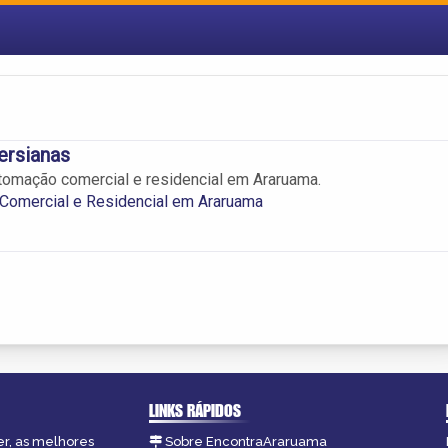
ersianas
tomação comercial e residencial em Araruama.
Comercial e Residencial em Araruama
LINKS RÁPIDOS
er, as melhores
Sobre EncontraAraruama