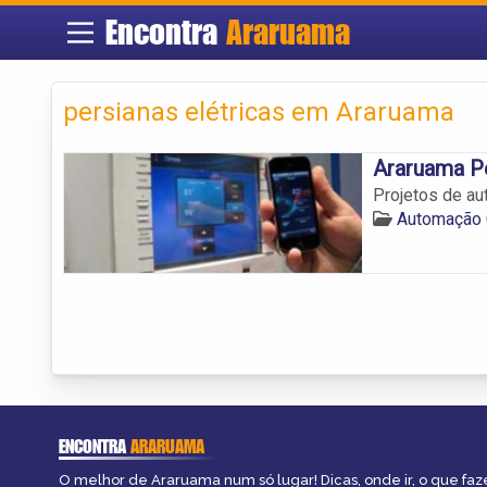
Encontra
Araruama
persianas elétricas em Araruama
Araruama P
Projetos de au
Automação 
ENCONTRA
ARARUAMA
O melhor de Araruama num só lugar! Dicas, onde ir, o que faz