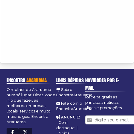
ENCONTRA
ARARUAMA
LINKS RÁPIDOS
NOVIDADES POR E-
MAIL
O melhor de Araruama
Sobre
num só lugar! Dicas, onde
EncontraAraruama
Receba grátis as
ir, o que fazer, as
principais notícias,
Fale com o
melhores empresas,
dicas e promoções
EncontraAraruama
locais, serviços e muito
mais no guia Encontra
ANUNCIE
:
Araruama
Com
destaque
|
Grátis