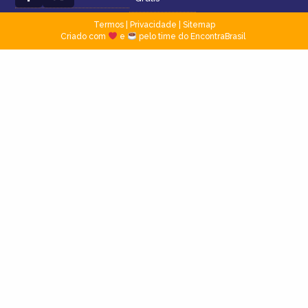
Termos
|
Privacidade
|
Sitemap
Criado com
e
pelo time do EncontraBrasil