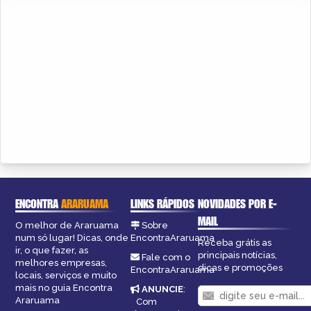
ENCONTRA
ARARUAMA
LINKS RÁPIDOS
NOVIDADES POR E-
MAIL
O melhor de Araruama
Sobre
num só lugar! Dicas, onde
EncontraAraruama
Receba grátis as
ir, o que fazer, as
principais notícias,
Fale com o
melhores empresas,
dicas e promoções
EncontraAraruama
locais, serviços e muito
mais no guia Encontra
ANUNCIE
:
Araruama
Com