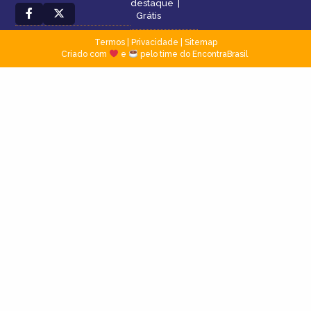
destaque
|
Grátis
Termos
|
Privacidade
|
Sitemap
Criado com
e
pelo time do EncontraBrasil