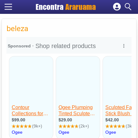
Encontra
Araruama
Cadastrar empresa
Fazer login
beleza
Criar conta