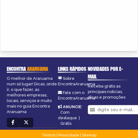
ENCONTRA
ARARUAMA
LINKS RÁPIDOS
NOVIDADES POR E-
MAIL
O melhor de Araruama
Sobre
num só lugar! Dicas, onde
EncontraAraruama
Receba grátis as
ir, o que fazer, as
principais notícias,
Fale com o
melhores empresas,
dicas e promoções
EncontraAraruama
locais, serviços e muito
mais no guia Encontra
ANUNCIE
:
Araruama
Com
destaque
|
Grátis
Termos
|
Privacidade
|
Sitemap