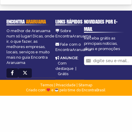
ENCONTRA
ARARUAMA
LINKS RÁPIDOS
NOVIDADES POR E-
MAIL
O melhor de Araruama
Sobre
num só lugar! Dicas, onde
EncontraAraruama
Receba grátis as
ir, o que fazer, as
principais notícias,
Fale com o
melhores empresas,
dicas e promoções
EncontraAraruama
locais, serviços e muito
mais no guia Encontra
ANUNCIE
:
Araruama
Com
destaque
|
Grátis
Termos
|
Privacidade
|
Sitemap
Criado com
e
pelo time do EncontraBrasil